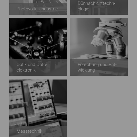
Dünn­schicht­techn­
Photo­voltaik­industrie
ologie
Optik und Opto­
Forsch­ung und Ent­
elektronik
wicklung
Mess­technik