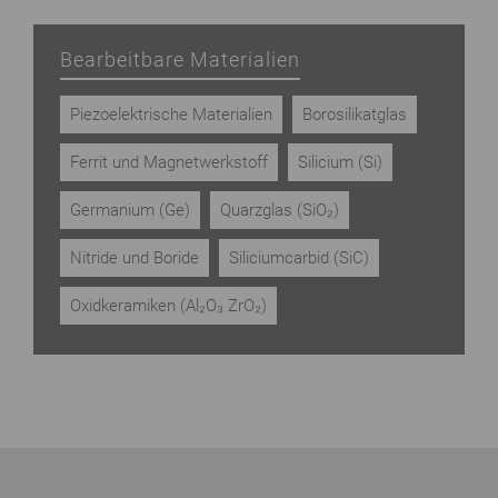
Bearbeitbare Materialien
Piezoelektrische Materialien
Borosilikatglas
Ferrit und Magnetwerkstoff
Silicium (Si)
Germanium (Ge)
Quarzglas (SiO₂)
Nitride und Boride
Siliciumcarbid (SiC)
Oxidkeramiken (Al₂O₃ ZrO₂)