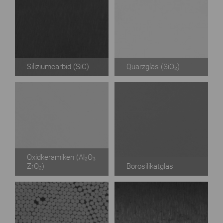
Siliziumcarbid
(SiC)
Quarzglas
(SiO₂)
Oxidkeramiken
(Al₂O₃
ZrO₂)
Borosilikatglas