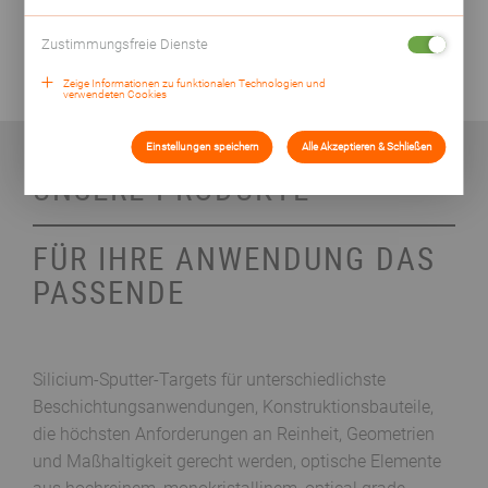
Kernkompetenz und verhelfen mit Materialien,
Produkten und Service ganz unterschiedlichen
Zustimmungsfreie Dienste
Anwendern zu nachhaltigem Erfolg.
Zeige Informationen zu funktionalen Technologien und
verwendeten Cookies
Einstellungen speichern
Alle Akzeptieren & Schließen
UNSERE PRODUKTE
FÜR IHRE ANWENDUNG DAS
PASSENDE
Silicium-Sputter-Targets für unterschiedlichste
Beschichtungsanwendungen, Konstruktionsbauteile,
die höchsten Anforderungen an Reinheit, Geometrien
und Maßhaltigkeit gerecht werden, optische Elemente