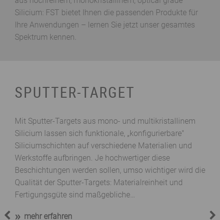
aus hochreinem, monokristallinem, optical grade
Silicium: FST bietet Ihnen die passenden Produkte für
Ihre Anwendungen – lernen Sie jetzt unser gesamtes
Spektrum kennen.
SPUTTER-­TARGET
K
Mit Sputter-Targets aus mono- und multikristallinem
Know
Silicium lassen sich funktionale, „konfigurierbare"
ents
Siliciumschichten auf verschiedene Materialien und
Kons
Werkstoffe aufbringen. Je hochwertiger diese
ents
Beschichtungen werden sollen, umso wichtiger wird die
kom
Qualität der Sputter-Targets: Materialreinheit und
werd
iur
Fertigungsgüte sind maßgebliche…
gest
mehr erfahren
m