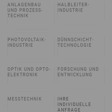
ANLAGEN­BAU
HALB­LEITER­
UND PROZESS­
INDUSTRIE
TECHNIK
PHOTO­VOLTAIK­
DÜNN­SCHICHT­
INDUSTRIE
TECHN­OLOGIE
OPTIK UND OPTO­
FORSCH­UNG UND
ELEKTRONIK
ENT­WICKLUNG
MESS­TECHNIK
IHRE
INDIVIDUELLE
ANFRAGE