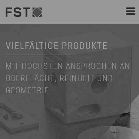
HERAUSFORDERUNG
VIELFÄLTIGE PRODUKTE
UNSERE KUNDEN
WERKSTOFF
MIT HÖCHSTEN ANSPRÜCHEN AN
AUS SCHLÜSSELBEREICHEN DER
WIR SIND EXPERTEN FÜR HARTE
OBERFLÄCHE, REINHEIT UND
INDUSTRIE UND WISSENSCHAFT
UND SPRÖDE MATERIALIEN
GEOMETRIE